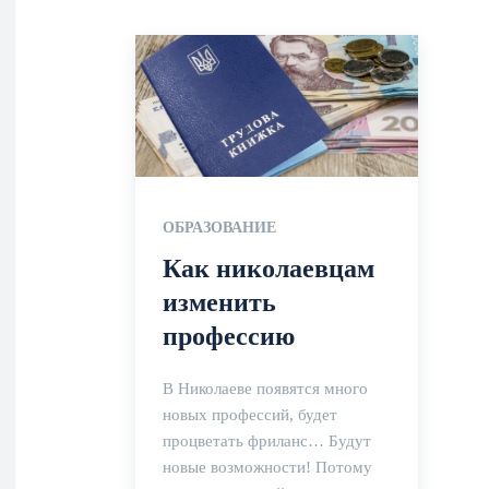
ОБРАЗОВАНИЕ
Как николаевцам
изменить
профессию
В Николаеве появятся много
новых профессий, будет
процветать фриланс… Будут
новые возможности! Потому