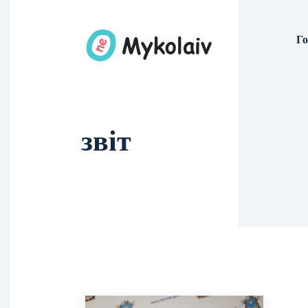
Г
звіт