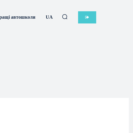
ращі автошколи
UA