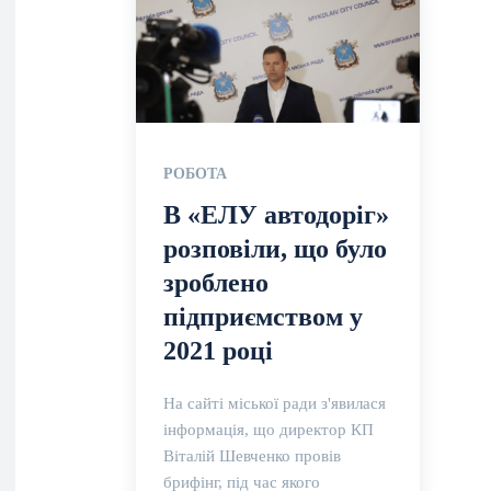
РОБОТА
В «ЕЛУ автодоріг»
розповіли, що було
зроблено
підприємством у
2021 році
На сайті міської ради з'явилася
інформація, що директор КП
Віталій Шевченко провів
брифінг, під час якого