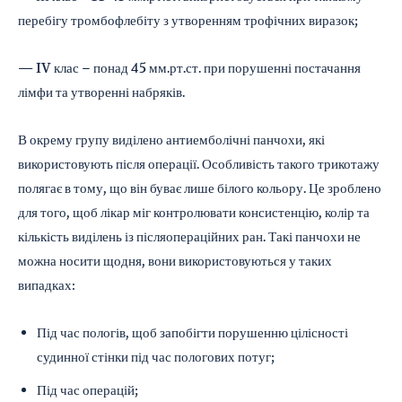
перебігу тромбофлебіту з утворенням трофічних виразок;
— IV клас – понад 45 мм.рт.ст. при порушенні постачання
лімфи та утворенні набряків.
В окрему групу виділено антиемболічні панчохи, які
використовують після операції. Особливість такого трикотажу
полягає в тому, що він буває лише білого кольору. Це зроблено
для того, щоб лікар міг контролювати консистенцію, колір та
кількість виділень із післяопераційних ран. Такі панчохи не
можна носити щодня, вони використовуються у таких
випадках:
Під час пологів, щоб запобігти порушенню цілісності
судинної стінки під час пологових потуг;
Під час операцій;