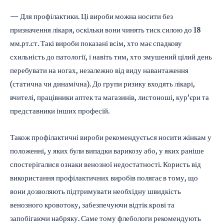
— Для профілактики. Ці вироби можна носити без
призначення лікаря, оскільки вони чинять тиск силою до 18
мм.рт.ст. Такі вироби показані всім, хто має спадкову
схильність до патології, і навіть тим, хто змушений цілий день
перебувати на ногах, незалежно від виду навантаження
(статична чи динамічна). До групи ризику входять лікарі,
вчителі, працівники аптек та магазинів, листоноші, кур’єри та
представники інших професій.
Також профілактичні вироби рекомендується носити жінкам у
положенні, у яких були випадки варикозу або, у яких раніше
спостерігалися ознаки венозної недостатності. Користь від
використання профілактичних виробів полягає в тому, що
вони дозволяють підтримувати необхідну швидкість
венозного кровотоку, забезпечуючи відтік крові та
запобігаючи набряку. Саме тому флебологи рекомендують