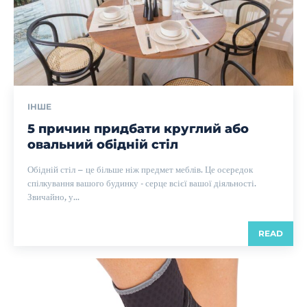
ІНШЕ
5 причин придбати круглий або
овальний обідній стіл
Обідній стіл – це більше ніж предмет меблів. Це осередок
спілкування вашого будинку - серце всієї вашої діяльності.
Звичайно, у...
READ