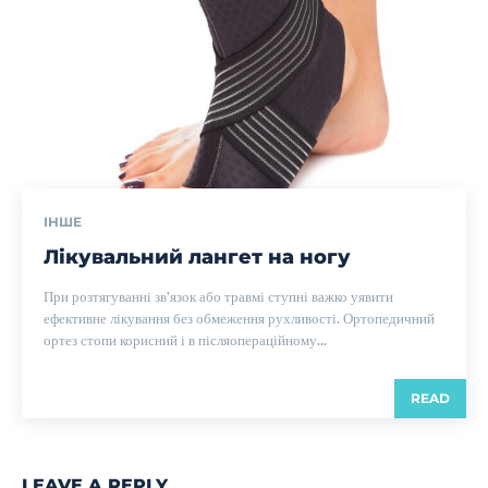
ІНШЕ
Лікувальний лангет на ногу
При розтягуванні зв'язок або травмі ступні важко уявити
ефективне лікування без обмеження рухливості. Ортопедичний
ортез стопи корисний і в післяопераційному...
READ
LEAVE A REPLY