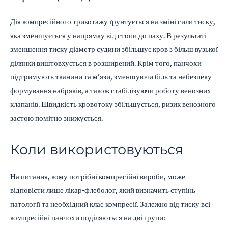
Дія компресійного трикотажу ґрунтується на зміні сили тиску,
яка зменшується у напрямку від стопи до паху. В результаті
зменшення тиску діаметр судини збільшує кров з більш вузької
ділянки виштовхується в розширений. Крім того, панчохи
підтримують тканини та м’язи, зменшуючи біль та небезпеку
формування набряків, а також стабілізуючи роботу венозних
клапанів. Швидкість кровотоку збільшується, ризик венозного
застою помітно знижується.
Коли використовуються
На питання, кому потрібні компресійні вироби, може
відповісти лише лікар-флеболог, який визначить ступінь
патології та необхідний клас компресії. Залежно від тиску всі
компресійні панчохи поділяються на дві групи: