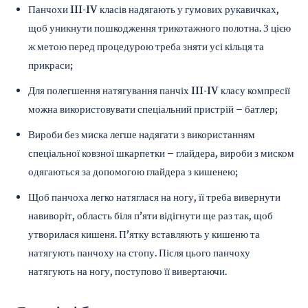
Панчохи III-IV класів надягають у гумових рукавичках,
щоб уникнути пошкодження трикотажного полотна. З цією
ж метою перед процедурою треба зняти усі кільця та
прикраси;
Для полегшення натягування панчіх III-IV класу компресії
можна використовувати спеціальний пристрій – батлер;
Вироби без миска легше надягати з використанням
спеціальної ковзної шкарпетки – глайдера, вироби з миском
одягаються за допомогою глайдера з кишенею;
Щоб панчоха легко натяглася на ногу, її треба вивернути
навиворіт, область біля п’яти відігнути ще раз так, щоб
утворилася кишеня. П’ятку вставляють у кишеню та
натягують панчоху на стопу. Після цього панчоху
натягують на ногу, поступово її вивертаючи.