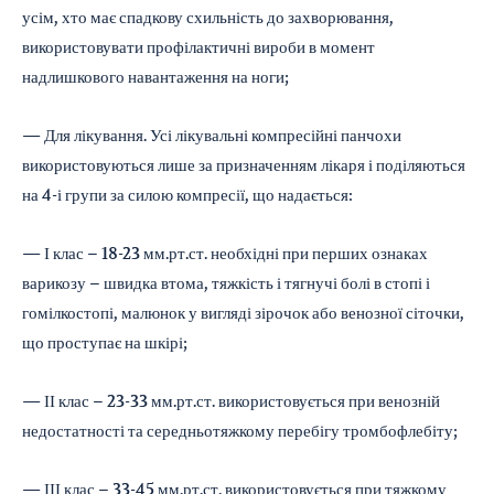
усім, хто має спадкову схильність до захворювання,
використовувати профілактичні вироби в момент
надлишкового навантаження на ноги;
— Для лікування. Усі лікувальні компресійні панчохи
використовуються лише за призначенням лікаря і поділяються
на 4-і групи за силою компресії, що надається:
— І клас – 18-23 мм.рт.ст. необхідні при перших ознаках
варикозу – швидка втома, тяжкість і тягнучі болі в стопі і
гомілкостопі, малюнок у вигляді зірочок або венозної сіточки,
що проступає на шкірі;
— ІІ клас – 23-33 мм.рт.ст. використовується при венозній
недостатності та середньотяжкому перебігу тромбофлебіту;
— ІІІ клас – 33-45 мм.рт.ст. використовується при тяжкому