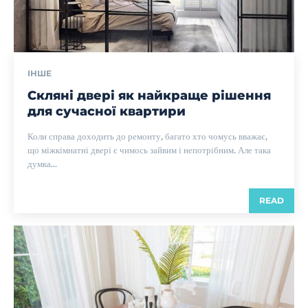
ІНШЕ
Скляні двері як найкраще рішення
для сучасної квартири
Коли справа доходить до ремонту, багато хто чомусь вважає,
що міжкімнатні двері є чимось зайвим і непотрібним. Але така
думка...
READ