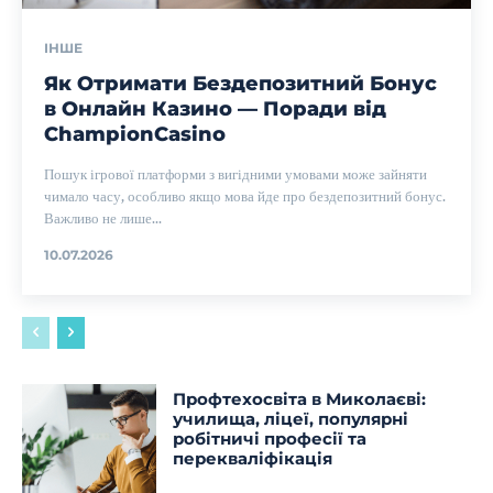
ІНШЕ
Як Отримати Бездепозитний Бонус
в Онлайн Казино — Поради від
СhampionCasino
Пошук ігрової платформи з вигідними умовами може зайняти
чимало часу, особливо якщо мова йде про бездепозитний бонус.
Важливо не лише...
10.07.2026
Профтехосвіта в Миколаєві:
училища, ліцеї, популярні
робітничі професії та
перекваліфікація