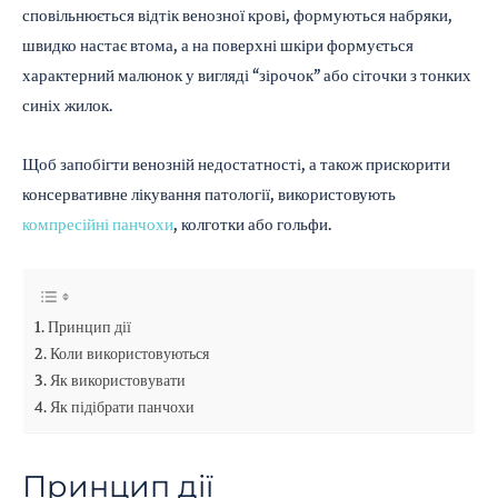
сповільнюється відтік венозної крові, формуються набряки,
швидко настає втома, а на поверхні шкіри формується
характерний малюнок у вигляді “зірочок” або сіточки з тонких
синіх жилок.
Щоб запобігти венозній недостатності, а також прискорити
консервативне лікування патології, використовують
компресійні панчохи
, колготки або гольфи.
Принцип дії
Коли використовуються
Як використовувати
Як підібрати панчохи
Принцип дії