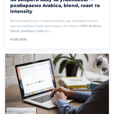
розбираємо Arabica, blend, roast та
intensity
На пачці кави буває стільки позначень, що знайомий логотип
здається найпростішим орієнтиром. Але написи 100% Arabica,
blend, medium roast або...
01.08.2026